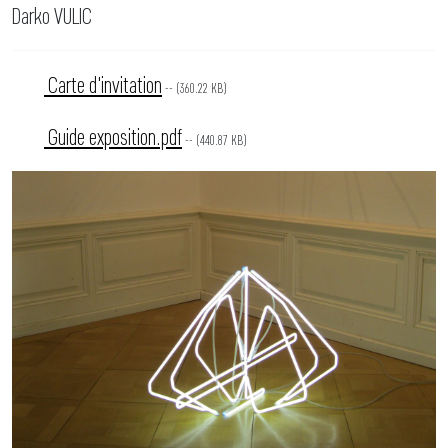
Darko VULIC
Carte d'invitation
-- (360.22 KB)
Guide exposition.pdf
-- (440.87 KB)