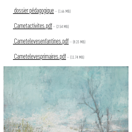
dossier pédagogique
-- (1.66 MB)
Carnetactivites.pdf
-- (2.54 MB)
Carnetelevesenfantines.pdf
-- (8.23 MB)
Carnetelevesprimaires.pdf
-- (11.74 MB)