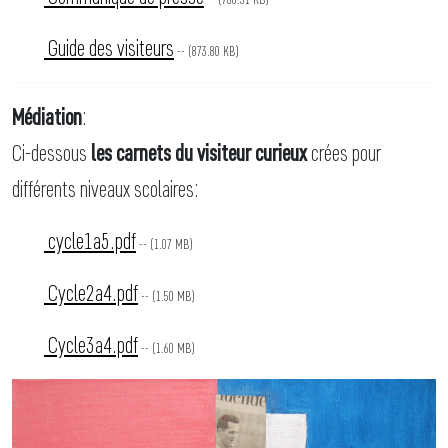
Guide des visiteurs
-- (873.80 KB)
Médiation
:
Ci-dessous
les carnets du visiteur curieux
crées pour
différents niveaux scolaires:
cycle1a5.pdf
-- (1.07 MB)
Cycle2a4.pdf
-- (1.50 MB)
Cycle3a4.pdf
-- (1.60 MB)