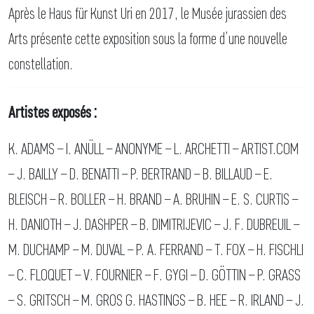
Après le Haus für Kunst Uri en 2017, le Musée jurassien des
Arts présente cette exposition sous la forme d’une nouvelle
constellation.
Artistes exposés :
K. ADAMS – I. ANÜLL – ANONYME – L. ARCHETTI – ARTIST.COM
– J. BAILLY – D. BENATTI – P. BERTRAND – B. BILLAUD – E.
BLEISCH – R. BOLLER – H. BRAND – A. BRUHIN – E. S. CURTIS –
H. DANIOTH – J. DASHPER – B. DIMITRIJEVIC – J. F. DUBREUIL –
M. DUCHAMP – M. DUVAL – P. A. FERRAND – T. FOX – H. FISCHLI
– C. FLOQUET – V. FOURNIER – F. GYGI – D. GÖTTIN – P. GRASS
– S. GRITSCH – M. GROS G. HASTINGS – B. HEE – R. IRLAND – J.