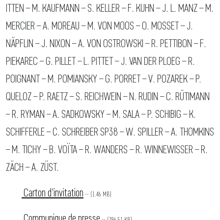
ITTEN – M. KAUFMANN – S. KELLER – F. KUHN – J. L. MANZ – M.
MERCIER – A. MOREAU – M. VON MOOS – O. MOSSET – J.
NÄPFLIN – J. NIXON – A. VON OSTROWSKI – R. PETTIBON – F.
PIEKAREC – G. PILLET – L. PITTET – J. VAN DER PLOEG – R.
POIGNANT – M. POMIANSKY – G. PORRET – V. POZAREK – P.
QUELOZ – P. RAETZ – S. REICHWEIN – N. RUDIN – C. RÜTIMANN
– R. RYMAN – A. SADKOWSKY – M. SALA – P. SCHIBIG – K.
SCHIFFERLE – C. SCHREIBER SP38 – W. SPILLER – A. THOMKINS
– M. TICHY – B. VOÏTA – R. WANDERS – R. WINNEWISSER – R.
ZÄCH – A. ZÜST.
Carton d'invitation
-- (1.46 MB)
Communique de presse
-- (786.51 KB)