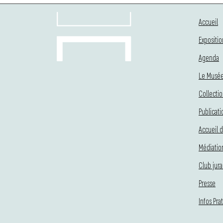
Accueil
Expositio
Agenda
Le Musé
Collecti
Publicati
Accueil d
Médiatio
Club jura
Presse
Infos Pra