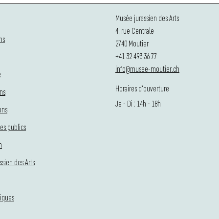
Musée jurassien des Arts
4, rue Centrale
ns
2740 Moutier
+41 32 493 36 77
info@musee-moutier.ch
e
Horaires d'ouverture
ons
Je - Di : 14h - 18h
ons
es publics
n
ssien des Arts
tiques